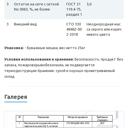
3
Остаток на сите с сеткой
ГОСТ 21
3,0
No 0063, %, не более
119.4-75,
раздел 1
3
Внешний вид
СТО 330
Неоднородная мас
48482-00
са серого или корич
2-2018
невого цвета
Упаковка:
- Бумажные мешки, вес нетто 25кг
Условия использования и хранения:
Безопасность: продукт без
запаха, пожаровзрывобезопасен, не подвергается
термодеструкции Хранение: сухой и хорошо проветриваемый
склад
Галерея