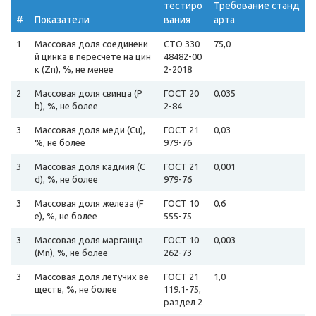
тестиро
Требование станд
#
Показатели
вания
арта
1
Массовая доля соединени
СТО 330
75,0
й цинка в пересчете на цин
48482-00
к (Zn), %, не менее
2-2018
2
Массовая доля свинца (P
ГОСТ 20
0,035
b), %, не более
2-84
3
Массовая доля меди (Cu),
ГОСТ 21
0,03
%, не более
979-76
3
Массовая доля кадмия (C
ГОСТ 21
0,001
d), %, не более
979-76
3
Массовая доля железа (F
ГОСТ 10
0,6
e), %, не более
555-75
3
Массовая доля марганца
ГОСТ 10
0,003
(Mn), %, не более
262-73
3
Массовая доля летучих ве
ГОСТ 21
1,0
ществ, %, не более
119.1-75,
раздел 2