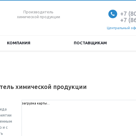
Производитель
+7 (8
химической продукции
+7 (8
Центральный офи
КОМПАНИЯ
ПОСТАВЩИКАМ
тель химической продукции
загрузка карты...
сида
риятии
менным
 и с
ть