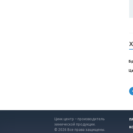
Х
Б
Ц
Цинк центр – производитель
П
химической продукции.
К
© 2026 Все права защищены.