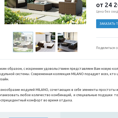
от 24 
Цена без скид
ЗАКАЗАТЬ 
Поделиться с
аким образом, с искренним удовольствием представляем Вам новую ко
одульной системы. Современная коллекция MILANO порадует всех, кто 
изайн.
азнообразие модулей MILANO, сочетающих в себе элементы простоты и
рганизовать любое количество комбинаций, и специальные подушки то
еспрецедентный комфорт во время отдыха.