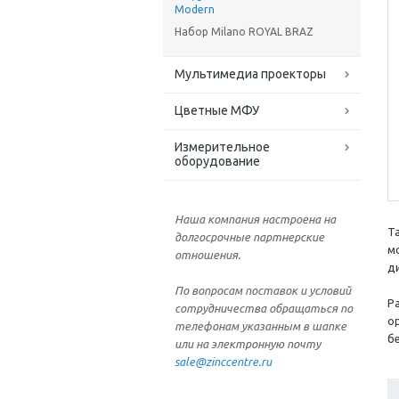
Modern
Набор Milano ROYAL BRAZ
Мультимедиа проекторы
Цветные МФУ
Измерительное
оборудование
Наша компания настроена на
Т
долгосрочные партнерские
м
отношения.
д
По вопросам поставок и условий
Р
сотрудничества обращаться по
о
телефонам указанным в шапке
б
или на электронную почту
sale@zinccentre.ru