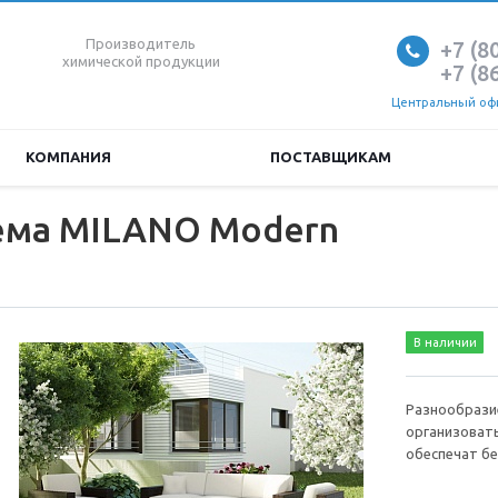
Производитель
+7 (8
химической продукции
+7 (8
Центральный офи
КОМПАНИЯ
ПОСТАВЩИКАМ
ема MILANO Modern
В наличии
Разнообрази
организоват
обеспечат б