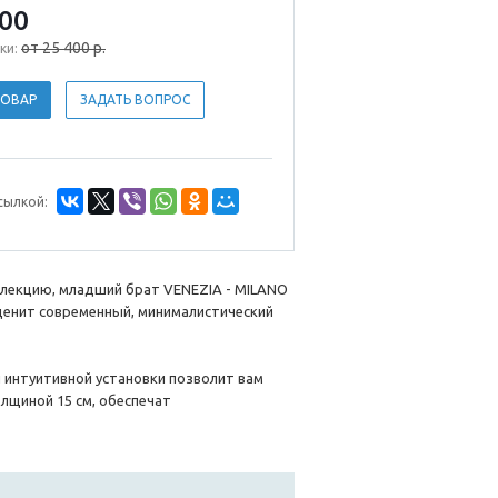
200
от 25 400 р.
ки:
ТОВАР
ЗАДАТЬ ВОПРОС
сылкой:
ллекцию, младший брат VENEZIA - MILANO
ценит современный, минималистический
 интуитивной установки позволит вам
лщиной 15 см, обеспечат