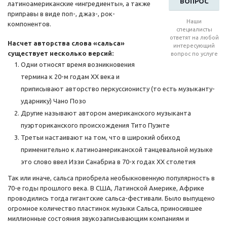
ВОПРОС
латиноамериканские «ингредиенты», а также
приправы в виде поп-, джаз-, рок-
Наши
компонентов.
специалисты
ответят на любой
Насчет авторства слова «сальса»
интересующий
существует несколько версий:
вопрос по услуге
Одни относят время возникновения
термина к 20-м годам ХХ века и
приписывают авторство перкуссионисту (то есть музыканту-
ударнику) Чано Позо
Другие называют автором американского музыканта
пуэрториканского происхождения Тито Пуэнте
Третьи настаивают на том, что в широкий обиход
применительно к латиноамериканской танцевальной музыке
это слово ввел Иззи Санабриа в 70-х годах ХХ столетия
Так или иначе, сальса приобрела необыкновенную популярность в
70-е годы прошлого века. В США, Латинской Америке, Африке
проводились тогда гигантские сальса-фестивали. Было выпущено
огромное количество пластинок музыки Сальса, приносившее
миллионные состояния звукозаписывающим компаниям и